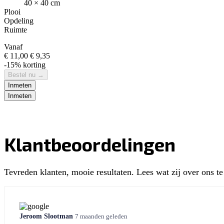
40 × 40 cm
Plooi
Opdeling
Ruimte
Vanaf
€ 11,00
€ 9,35
-15% korting
Bestel nu
→
Inmeten
Inmeten
Klantbeoordelingen
Tevreden klanten, mooie resultaten. Lees wat zij over ons t
Jeroom Slootman
7 maanden geleden