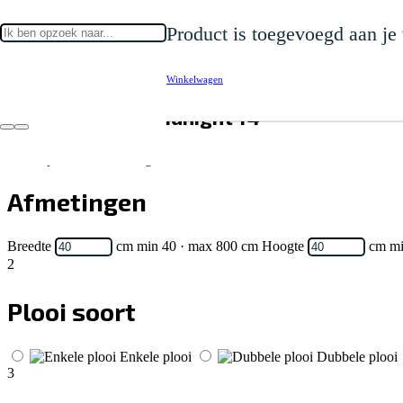
Home
Product
is toegevoegd aan je
Gordijnen
Verduisterend
Verduisterend Midnight 14
Winkelwagen
Verduisterend Midnight 14
1
Levertijd: 15-20 werkdagen
Afmetingen
Breedte
cm
min 40 · max 800 cm
Hoogte
cm
mi
2
Plooi soort
Enkele plooi
Dubbele plooi
3