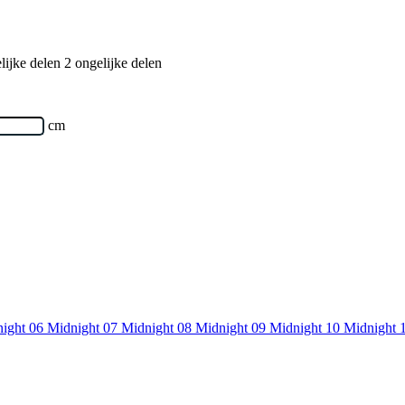
2 ongelijke delen
cm
ight 06
Midnight 07
Midnight 08
Midnight 09
Midnight 10
Midnight 