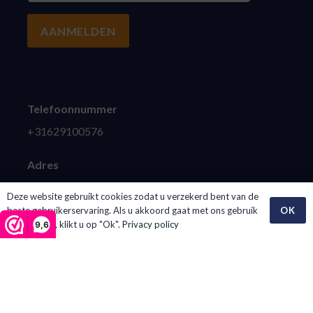
AANMELDEN
Telefoonnummer
+31629100576
Adres
Parallelweg 124-18, 1948 NN Beverwijk
Deze website gebruikt cookies zodat u verzekerd bent van de
OK
beste gebruikerservaring. Als u akkoord gaat met ons gebruik
van cookies, klikt u op "Ok".
Privacy policy
9,6
COLLECTIE