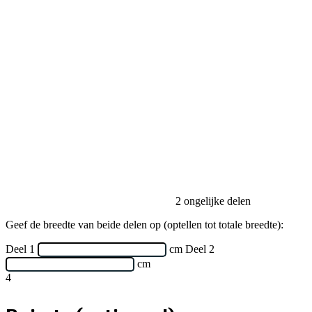
Ruimte
(optioneel)
Andere kleuren in Midnight
Midnight 01
Midnight 02
Midnight 03
Midnight 04
Midnight 05
Midnight 06
Midnight 07
Midnight 08
Midnight 10
Midnight 11
Midnight 12
Midnight 13
Midnight 14
Kleur
Midnight 09
Details
▴
Afmeting
40 × 40 cm
Plooi
Opdeling
Ruimte
Vanaf
€ 11,00
€ 9,35
-15% korting
Bestel nu
→