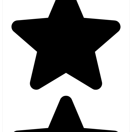
We hebben jaloezieën en horren laten plaatsen door Luxe
Raamdecor en zijn ontzettend tevreden over het hele
proces. In de showroom werd ik vriendelijk geholpen en
kreeg ik advies dat perfect aansloot bij mijn wensen. Al
snel kon er een inmeetafspraak worden gepland en ook de
levering en montage verliepen soepel en professioneel.
Het eindresultaat is prachtig: de jaloezieën en horren zijn