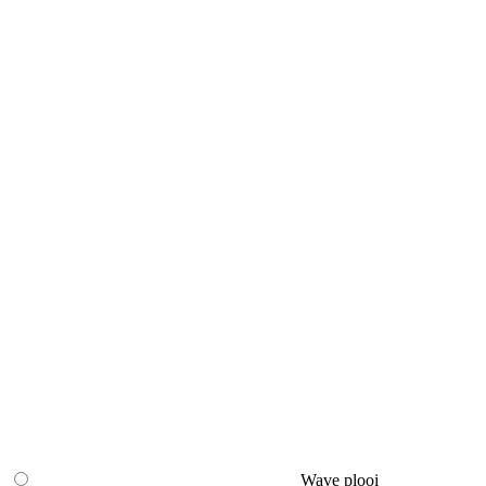
Wave plooi
3
Opdeling