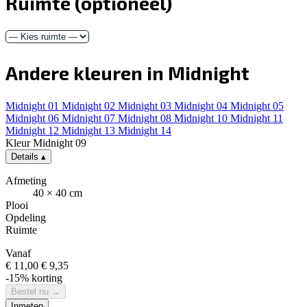
Inmeten
Inmeten
Klantbeoordelingen
Tevreden klanten, mooie resultaten. Lees wat zij over ons
te zeggen hebben.
Jeroom Slootman
7 maanden geleden