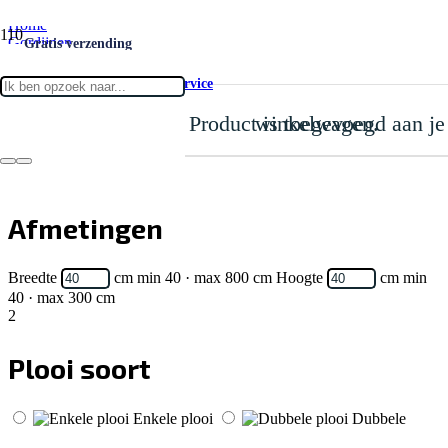
Home
Gordijnen
Gratis verzending
Verduisterend
Verduisterend Midnight 09
Gratis Meet- & montageservice
Product
is toegevoegd aan je winkelwagen.
Verduisterend Midnight 09
1
Levertijd: 15-20 werkdagen
Afmetingen
Breedte
cm
min 40 · max 800 cm
Hoogte
cm
min
40 · max 300 cm
2
Plooi soort
Enkele plooi
Dubbele
plooi
Driedubbele plooi