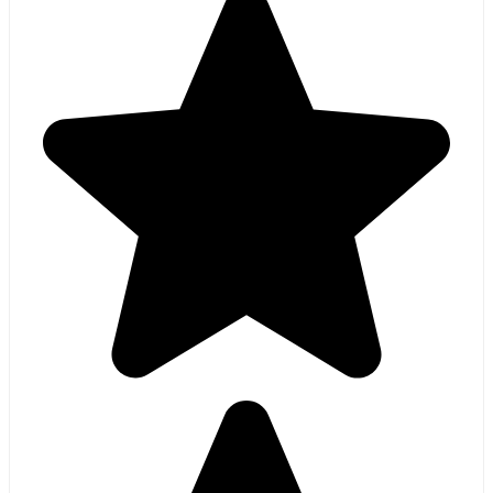
Had een jaar geleden een hordeur gekocht, deze was
kapot gegaan,( niet ernstig touwtje was gebroken).
Maar kreeg gelijk van Luxe Raamdecor te horen dat ze
een nieuwe gingen opsturen. Deze al na een week binnen
gehad. Super service, heel blij dat het zo goed is opgelost.
Een aanrader om er wat te kopen. Ook heel blij met de