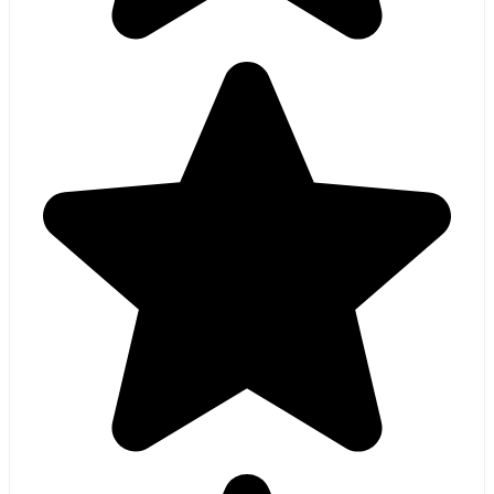
Voor de beste luxaflex moet je hier zijn, het personeel is
top en de kwaliteit ook na opmeten kon ik ze na een week
ophalen het zelf installeren was appeltje eitje ben er zo blij