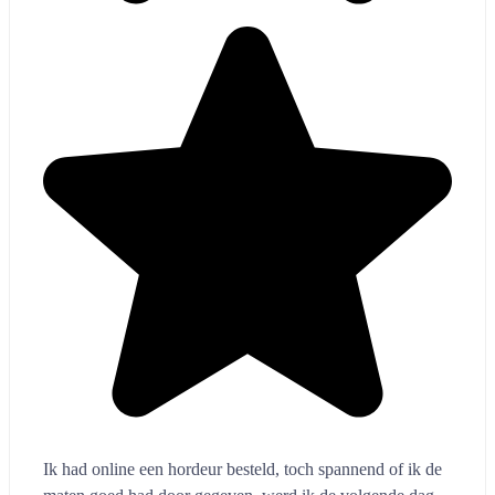
maten goed had door gegeven, werd ik de volgende dag
gebeld door Luxe Raam decor om de maten nog een keer
door te nemen, de volgende dag werd de hordeur
afgeleverd door het bedrijf zelf, en ze hadden de hordeur
al helemaal in elkaar gezet, ik hoefde hem alleen nog in de
kozijn te plaatsen en vier schroefjes, wat een top service,
heel blij mee met het resultaat, Luxe Raamdecor heel erg
bedankt.
Jeroom Slootman
...
AS & BB
10 maanden geleden