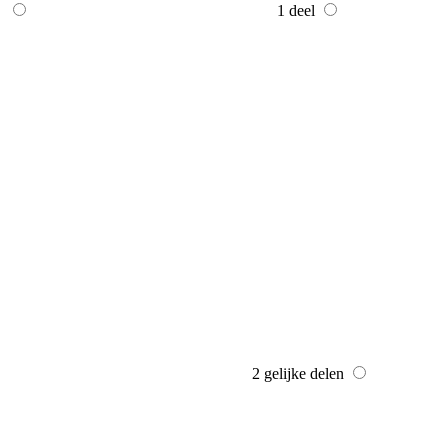
2 ongelijke delen
Geef de breedte van beide delen op (optellen tot totale breedte):
Deel 1
cm
Deel 2
cm
4