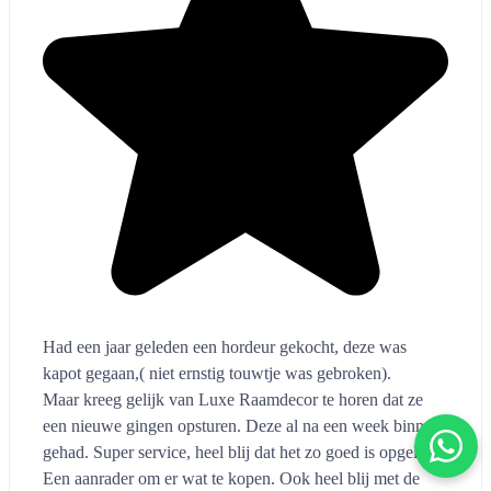
mooi afgewerkte hordeuren.
...
Tom van den Brink
11 maanden geleden