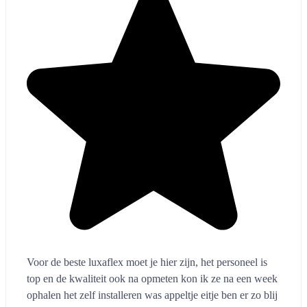
mee.
...
Heleen Schoonhagen
10 maanden geleden