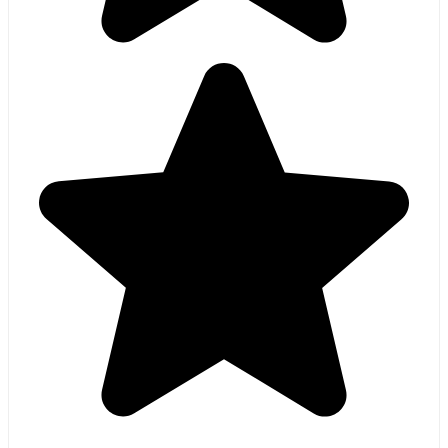
Wij hebben 11 x plisségordijnen (verduisterend) met click
systeem gekocht bij Luxe Raamdecor. 1e afspraak was
opmeten (gratis). Na 3 weken was alles klaar en werd alles
geplaatst. Wij zijn erg blij met het resultaat. Wij zullen in
de toekomst weer aankopen doen bij dit bedrijf.
...
M&M
10 maanden geleden