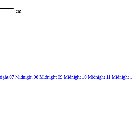
cm
ight 07
Midnight 08
Midnight 09
Midnight 10
Midnight 11
Midnight 