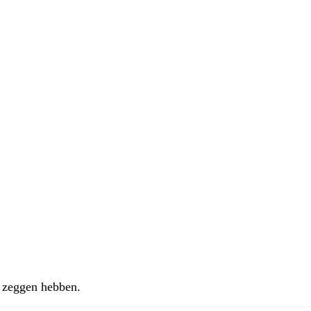
e zeggen hebben.