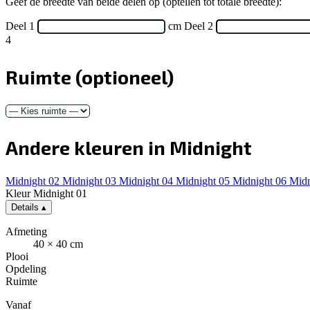
Geef de breedte van beide delen op (optellen tot totale breedte):
Deel 1
cm
Deel 2
4
Ruimte
(optioneel)
Andere kleuren in Midnight
Midnight 02
Midnight 03
Midnight 04
Midnight 05
Midnight 06
Midn
Kleur
Midnight 01
Details
▴
Afmeting
40 × 40 cm
Plooi
Opdeling
Ruimte
Vanaf