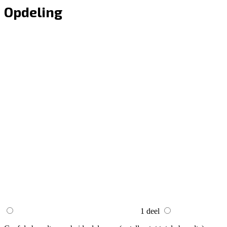
Opdeling
1 deel