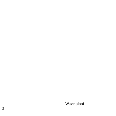
Wave plooi
3