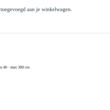
 toegevoegd aan je winkelwagen.
n 40 · max 300 cm