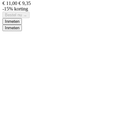
€ 11,00
€ 9,35
-15% korting
Bestel nu
→
Inmeten
Inmeten