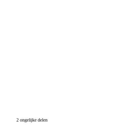
2 ongelijke delen