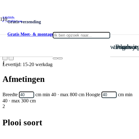
Home
Gordijnen
Gratis verzending
Verduisterend
Verduisterend Midnight 11
Gratis Meet- & montageservice
is toegevoegd aan je win
Product
Verduisterend Midnight 11
1
Levertijd: 15-20 werkdagen
Afmetingen
Breedte
cm
min 40 · max 800 cm
Hoogte
cm
min
40 · max 300 cm
2
Plooi soort