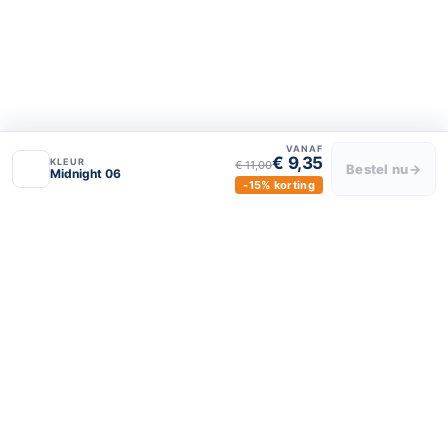
Over ons
Privacy policy
Algemene voorwaarden
VANAF
€ 9,35
KLEUR
€ 11,00
Bestel nu
→
Midnight 06
-15% korting
BLIJF VERBONDEN
luxeraamdecor
luxeraamdecor