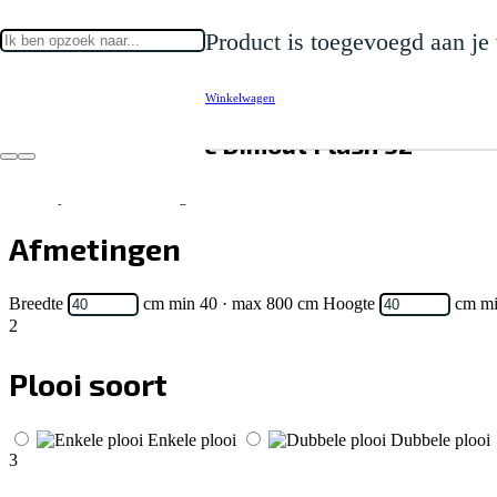
Home
Product
is toegevoegd aan je
Gordijnen
Overgordijn
Overgordijn Basic Dimout Plash 52
Winkelwagen
Overgordijn Basic Dimout Plash 52
1
Levertijd: 15-20 werkdagen
Afmetingen
Breedte
cm
min 40 · max 800 cm
Hoogte
cm
mi
2
Plooi soort
Enkele plooi
Dubbele plooi
3