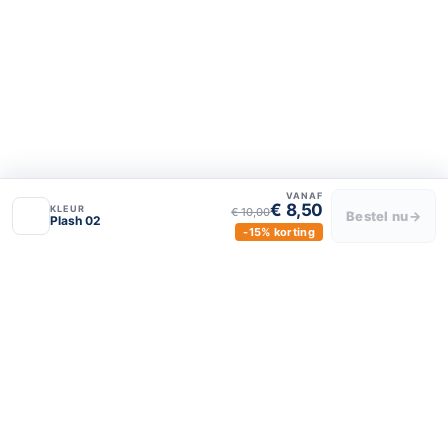
Luxe Raamdecor
Over ons
Privacy policy
Algemene voorwaarden
VANAF
€ 8,50
KLEUR
€ 10,00
Bestel nu
→
Plash 02
-15% korting
BLIJF VERBONDEN
luxeraamdecor
luxeraamdecor