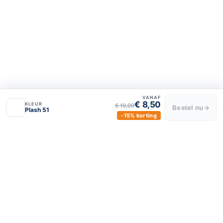
Luxe Raamdecor
Over ons
Privacy policy
Algemene voorwaarden
VANAF
€ 8,50
KLEUR
€ 10,00
Bestel nu
→
Plash 51
-15% korting
BLIJF VERBONDEN
luxeraamdecor
luxeraamdecor