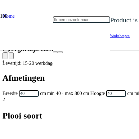
Home
Product
is
Gordijnen
Overgordijn
Overgordijn Basic Dimout Plash 40
Winkelwagen
Overgordijn Basic Dimout Plash 40
1
Levertijd: 15-20 werkdagen
Afmetingen
Breedte
cm
min 40 · max 800 cm
Hoogte
cm
mi
2
Plooi soort