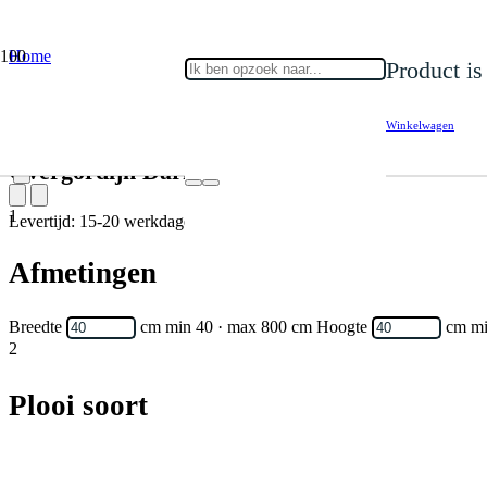
Home
Product
is
Gordijnen
Overgordijn
Overgordijn Dark 24
Winkelwagen
Overgordijn Dark 24
1
Levertijd: 15-20 werkdagen
Afmetingen
Breedte
cm
min 40 · max 800 cm
Hoogte
cm
mi
2
Plooi soort