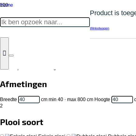
Home
Product
is toeg
Gordijnen
Overgordijn
Winkelwagen
Overgordijn Dark 04
Overgordijn Dark 04
Levertijd: 15-20 werkdagen
1
Afmetingen
Breedte
cm
min 40 · max 800 cm
Hoogte
2
Plooi soort