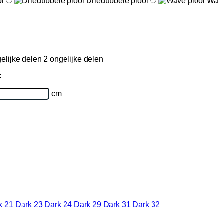
oi
Driedubbele plooi
Wav
2 ongelijke delen
:
cm
k 21
Dark 23
Dark 24
Dark 29
Dark 31
Dark 32