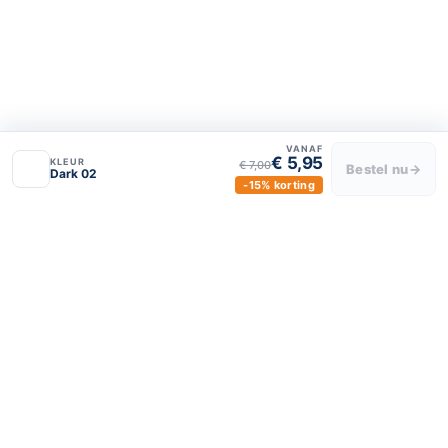
Over ons
Privacy policy
Algemene voorwaarden
VANAF
€ 5,95
KLEUR
€ 7,00
Bestel nu
→
Dark 02
-15% korting
BLIJF VERBONDEN
luxeraamdecor
luxeraamdecor