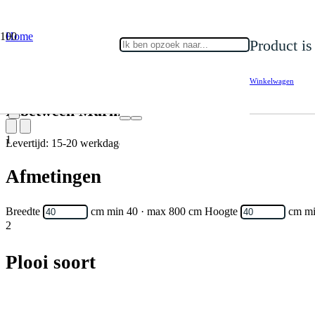
Home
Product
is
Gordijnen
Inbetween
Inbetween Murmur 004
Winkelwagen
Inbetween Murmur 004
1
Levertijd: 15-20 werkdagen
Afmetingen
Breedte
cm
min 40 · max 800 cm
Hoogte
cm
mi
2
Plooi soort