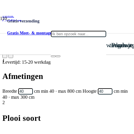
Home
Gordijnen
Gratis verzending
Inbetween
Inbetween Murmur 002
Gratis Meet- & montageservice
is toegevoegd aan je win
Product
Inbetween Murmur 002
1
Levertijd: 15-20 werkdagen
Afmetingen
Breedte
cm
min 40 · max 800 cm
Hoogte
cm
min
40 · max 300 cm
2
Plooi soort