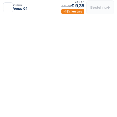
VANAF
€ 9,35
KLEUR
€ 11,00
Bestel nu
→
Venus 04
-15% korting
BLIJF VERBONDEN
luxeraamdecor
luxeraamdecor
© 2024 Luxe Raamdecor – Alle rechten voorbehouden