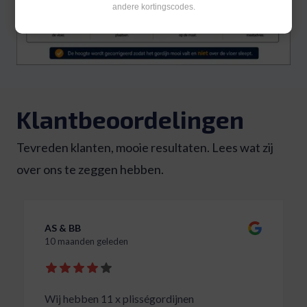
andere kortingscodes.
Klantbeoordelingen
Tevreden klanten, mooie resultaten. Lees wat zij
over ons te zeggen hebben.
AS & BB
10 maanden geleden
Wij hebben 11 x plisségordijnen