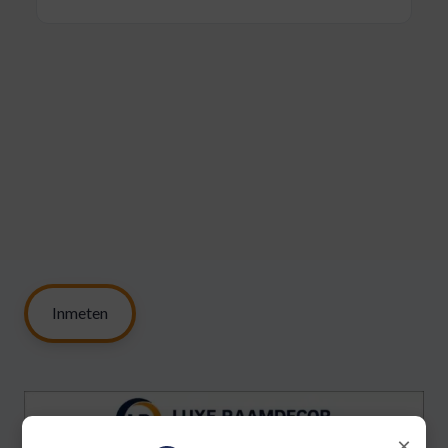
Inmeten
×