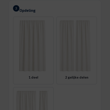
3
Opdeling
1 deel
2 gelijke delen