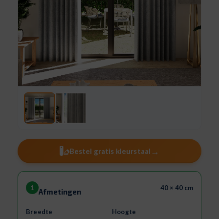
→
Bestel gratis kleurstaal
1
40 × 40 cm
Afmetingen
Breedte
Hoogte