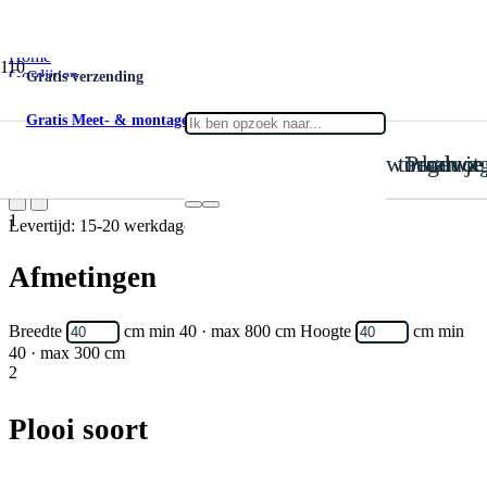
Home
Gordijnen
Gratis verzending
Verduisterend
Verduisterend Imperial 06
Gratis Meet- & montageservice
is toegevoegd aan je win
Product
Verduisterend Imperial 06
1
Levertijd: 15-20 werkdagen
Afmetingen
Breedte
cm
min 40 · max 800 cm
Hoogte
cm
min
40 · max 300 cm
2
Plooi soort