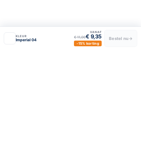
Privacy policy
Algemene voorwaarden
VANAF
€ 9,35
KLEUR
€ 11,00
Bestel nu
→
Imperial 04
-15% korting
BLIJF VERBONDEN
luxeraamdecor
luxeraamdecor