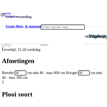
Home
Gordijnen
Gratis verzending
Vitrage
Vitrage Shila 02
Gratis Meet- & montageservice
is toegevoegd aan je win
Product
Vitrage Shila 02
1
Levertijd: 15-20 werkdagen
Afmetingen
Breedte
cm
min 40 · max 800 cm
Hoogte
cm
min
40 · max 300 cm
2
Plooi soort