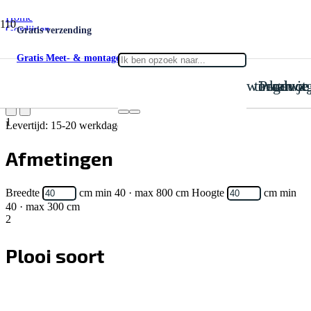
Home
Gordijnen
Gratis verzending
Vitrage
Vitrage Megavoil Mega Voil 01
Gratis Meet- & montageservice
is toegevoegd aan je win
Product
Vitrage Megavoil Mega Voil 01
1
Levertijd: 15-20 werkdagen
Afmetingen
Breedte
cm
min 40 · max 800 cm
Hoogte
cm
min
40 · max 300 cm
2
Plooi soort