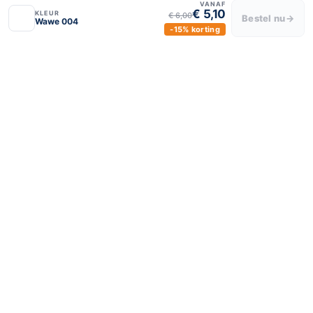
VANAF
€ 5,10
KLEUR
€ 6,00
Bestel nu
→
Wawe 004
-15% korting
BLIJF VERBONDEN
luxeraamdecor
luxeraamdecor
© 2024 Luxe Raamdecor – Alle rechten voorbehouden