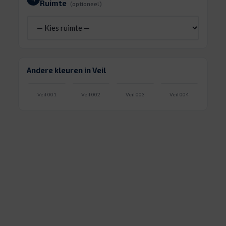
Ruimte
(optioneel)
Andere kleuren in Veil
Veil 001
Veil 002
Veil 003
Veil 004