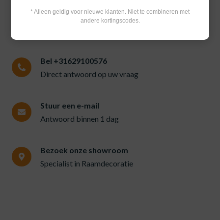
* Alleen geldig voor nieuwe klanten. Niet te combineren met
andere kortingscodes.
Bel +31629100576
Direct antwoord op uw vraag
Stuur een e-mail
Antwoord binnen 1 dag
Bezoek onze showroom
Specialist in Raamdecoratie