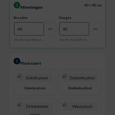
1
40 × 40 cm
Afmetingen
Breedte
Hoogte
cm
cm
min 40 · max 800 cm
min 40 · max 300 cm
2
Plooi soort
Enkele plooi
Dubbele plooi