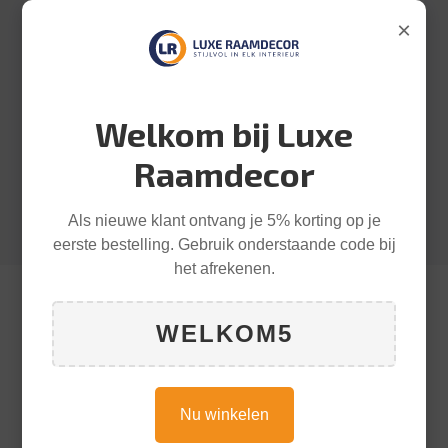
×
Wij hebben 11 x plisségordijnen
(verduisterend) met click systeem gekocht bij
Luxe Raamdecor. 1e afspraak was opmeten
Welkom bij Luxe
(gratis). Na 3 weken was
...
Raamdecor
Als nieuwe klant ontvang je 5% korting op je
eerste bestelling. Gebruik onderstaande code bij
het afrekenen.
WELKOM5
Nu winkelen