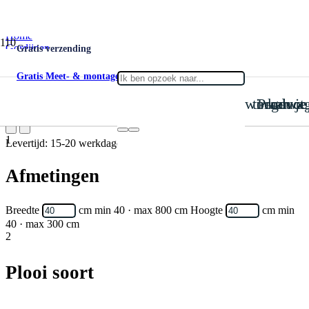
Home
Gordijnen
Gratis verzending
Inbetween
Inbetween Fawn 005
Gratis Meet- & montageservice
is toegevoegd aan je win
Product
Inbetween Fawn 005
1
Levertijd: 15-20 werkdagen
Afmetingen
Breedte
cm
min 40 · max 800 cm
Hoogte
cm
min
40 · max 300 cm
2
Plooi soort