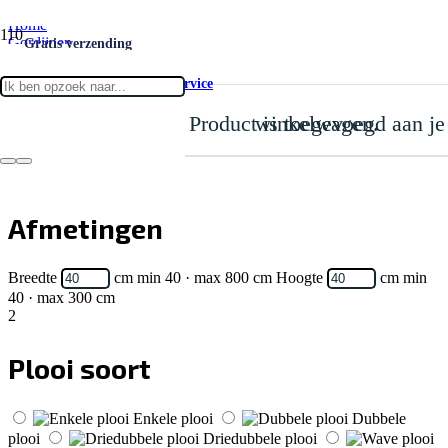
Home
Gordijnen
Gratis verzending
Inbetween
Inbetween Vawn Fawn 003
Gratis Meet- & montageservice
Product
is toegevoegd aan je winkelwagen.
Inbetween Vawn Fawn 003
1
Levertijd: 15-20 werkdagen
Afmetingen
Breedte
cm
min 40 · max 800 cm
Hoogte
cm
min
40 · max 300 cm
2
Plooi soort
Enkele plooi
Dubbele
plooi
Driedubbele plooi