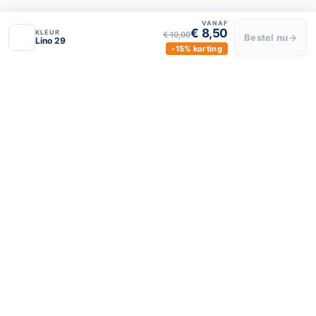
VANAF
€ 8,50
KLEUR
€ 10,00
Bestel nu
→
Lino 29
-15% korting
BLIJF VERBONDEN
luxeraamdecor
luxeraamdecor
© 2024 Luxe Raamdecor – Alle rechten voorbehouden