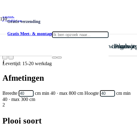
Home
Gordijnen
Gratis verzending
Inbetween
Inbetween Kanvas Canvas 003
Gratis Meet- & montageservice
is toegevoegd aan je win
Product
Inbetween Kanvas Canvas 003
1
Levertijd: 15-20 werkdagen
Afmetingen
Breedte
cm
min 40 · max 800 cm
Hoogte
cm
min
40 · max 300 cm
2
Plooi soort