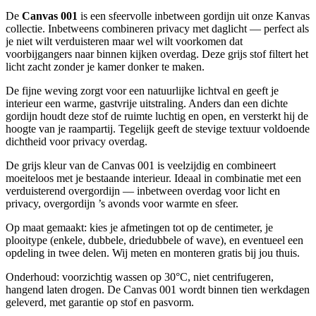
De
Canvas 001
is een sfeervolle inbetween gordijn uit onze Kanvas
collectie. Inbetweens combineren privacy met daglicht — perfect als
je niet wilt verduisteren maar wel wilt voorkomen dat
voorbijgangers naar binnen kijken overdag. Deze grijs stof filtert het
licht zacht zonder je kamer donker te maken.
De fijne weving zorgt voor een natuurlijke lichtval en geeft je
interieur een warme, gastvrije uitstraling. Anders dan een dichte
gordijn houdt deze stof de ruimte luchtig en open, en versterkt hij de
hoogte van je raampartij. Tegelijk geeft de stevige textuur voldoende
dichtheid voor privacy overdag.
De grijs kleur van de Canvas 001 is veelzijdig en combineert
moeiteloos met je bestaande interieur. Ideaal in combinatie met een
verduisterend overgordijn — inbetween overdag voor licht en
privacy, overgordijn ’s avonds voor warmte en sfeer.
Op maat gemaakt: kies je afmetingen tot op de centimeter, je
plooitype (enkele, dubbele, driedubbele of wave), en eventueel een
opdeling in twee delen. Wij meten en monteren gratis bij jou thuis.
Onderhoud: voorzichtig wassen op 30°C, niet centrifugeren,
hangend laten drogen. De Canvas 001 wordt binnen tien werkdagen
geleverd, met garantie op stof en pasvorm.