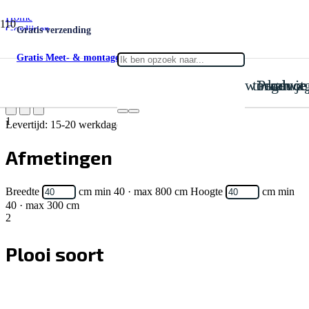
Home
Gordijnen
Gratis verzending
Inbetween
Inbetween Canvas 001
Gratis Meet- & montageservice
is toegevoegd aan je win
Product
Inbetween Canvas 001
1
Levertijd: 15-20 werkdagen
Afmetingen
Breedte
cm
min 40 · max 800 cm
Hoogte
cm
min
40 · max 300 cm
2
Plooi soort