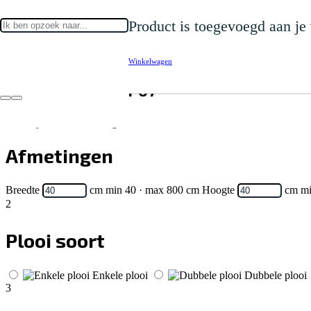
Home
Product
is toegevoegd aan je
Gordijnen
Inbetween
Inbetween Amber 07
Winkelwagen
Inbetween Amber 07
1
Levertijd: 15-20 werkdagen
Afmetingen
Breedte
cm
min 40 · max 800 cm
Hoogte
cm
mi
2
Plooi soort
Enkele plooi
Dubbele plooi
3