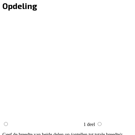
Opdeling
1 deel
Geef de breedte van beide delen op (optellen tot totale breedte):