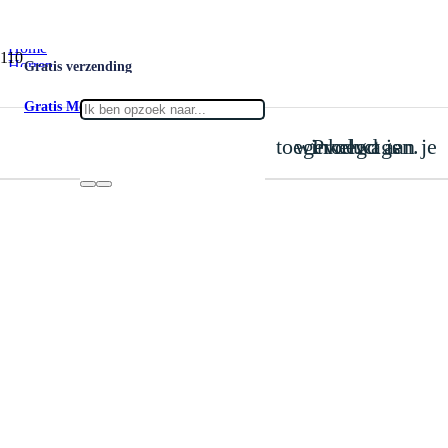
Home
Horren
Gratis verzending
Dakraam Hor met Plissé Verduisterend
Gratis Meet- & montageservice
is toegevoegd aan je winkelwagen.
Product