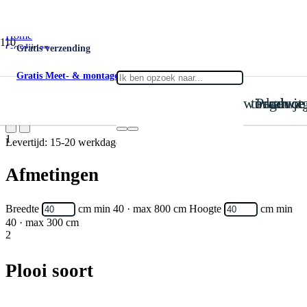
Home
Gordijnen
Gratis verzending
Verduisterend
Verduisterend Regal 03
Gratis Meet- & montageservice
is toegevoegd aan je win
Product
Verduisterend Regal 03
1
Levertijd: 15-20 werkdagen
Afmetingen
Breedte
cm
min 40 · max 800 cm
Hoogte
cm
min
40 · max 300 cm
2
Plooi soort