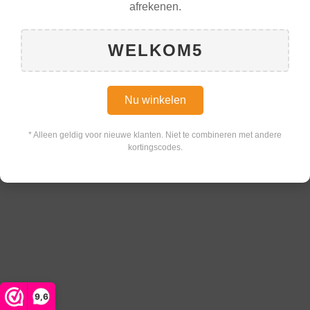
afrekenen.
WELKOM5
Nu winkelen
* Alleen geldig voor nieuwe klanten. Niet te combineren met andere
kortingscodes.
9,6