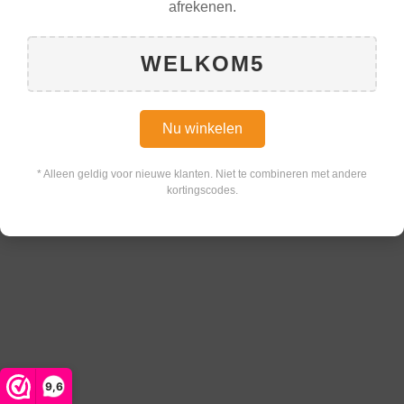
afrekenen.
WELKOM5
Nu winkelen
* Alleen geldig voor nieuwe klanten. Niet te combineren met andere
kortingscodes.
9,6