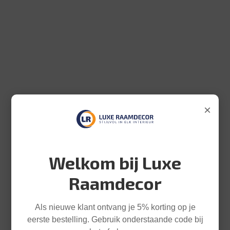
×
Welkom bij Luxe
Raamdecor
Als nieuwe klant ontvang je 5% korting op je
eerste bestelling. Gebruik onderstaande code bij