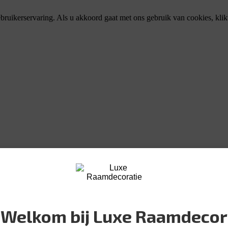
bruikerservaring. Als u akkoord gaat met ons gebruik van cookies, kli
Welkom bij Luxe Raamdecor