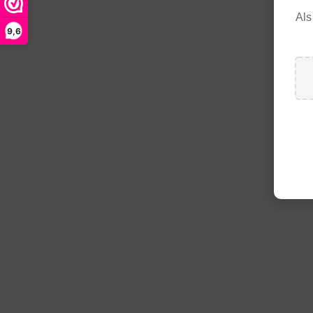
Als
9,6