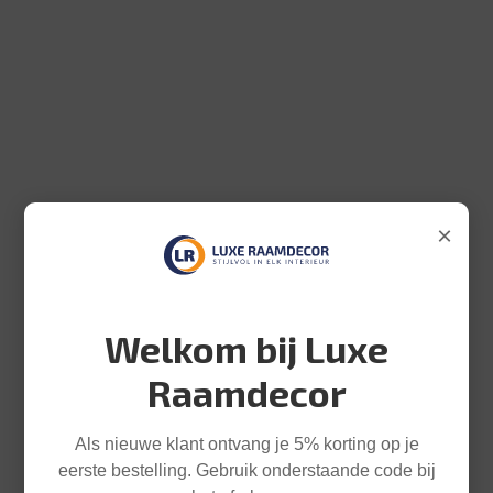
×
Welkom bij Luxe
Raamdecor
Als nieuwe klant ontvang je 5% korting op je
eerste bestelling. Gebruik onderstaande code bij