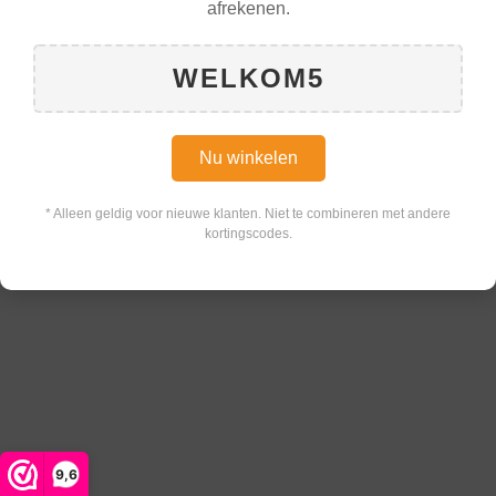
afrekenen.
WELKOM5
Nu winkelen
* Alleen geldig voor nieuwe klanten. Niet te combineren met andere
kortingscodes.
9,6