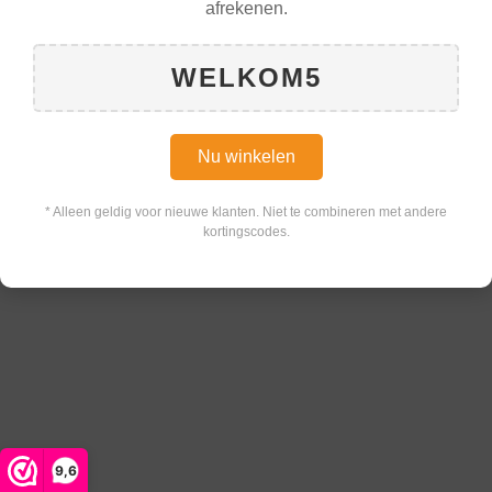
afrekenen.
WELKOM5
Nu winkelen
* Alleen geldig voor nieuwe klanten. Niet te combineren met andere
kortingscodes.
9,6