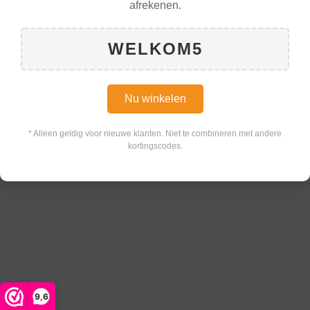
afrekenen.
WELKOM5
Nu winkelen
* Alleen geldig voor nieuwe klanten. Niet te combineren met andere
kortingscodes.
9,6