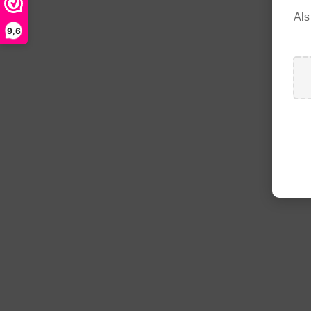
Als
9,6