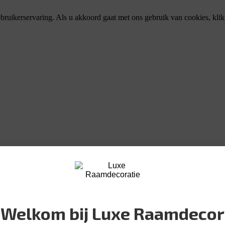
bruikerservaring. Als u akkoord gaat met ons gebruik van cookies, kli
Welkom bij Luxe Raamdecor