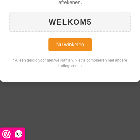
afrekenen.
WELKOM5
Nu winkelen
* Alleen geldig voor nieuwe klanten. Niet te combineren met andere
kortingscodes.
9,6