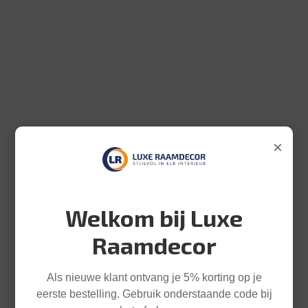
×
Welkom bij Luxe
Raamdecor
Als nieuwe klant ontvang je 5% korting op je
eerste bestelling. Gebruik onderstaande code bij