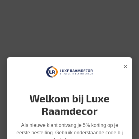
×
Welkom bij Luxe
Raamdecor
Als nieuwe klant ontvang je 5% korting op je
eerste bestelling. Gebruik onderstaande code bij