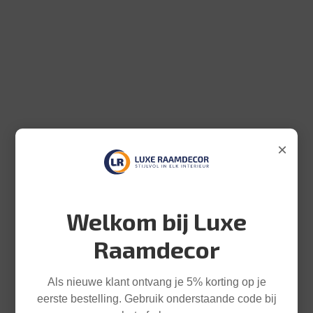
×
Welkom bij Luxe
Raamdecor
Als nieuwe klant ontvang je 5% korting op je
eerste bestelling. Gebruik onderstaande code bij