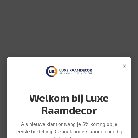
×
Welkom bij Luxe
Raamdecor
Als nieuwe klant ontvang je 5% korting op je
eerste bestelling. Gebruik onderstaande code bij